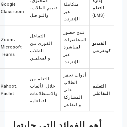
إدارة
المحتوى،
متكاملة
Google
التعلم
تقييم الطلاب،
عبر
Classroom
(LMS)
والتواصل
الإنترنت
تتيح حضور
التفاعل
المحاضرات
Zoom،
الفيديو
الفوري بين
المباشرة
Microsoft
كونفرنس
الطلاب
عبر
Teams
والمعلمين
الإنترنت
أدوات تحفز
التعلم من
الطلاب
التعليم
خلال الألعاب
Kahoot،
على
التفاعلي
والاستطلاعات
Padlet
المشاركة
التفاعلية
والتفاعل
أهم الفوائد التي جلبتها