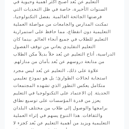
التعليم عن بُعد أصبح أكثر أهمية وحيوية في
السنوات الأخيرة، خاصة في ظل التحديات التي
فرضتها الجائحة العالمية. بفضل التكنولوجيا،
تمكنت المدارس والجامعات من مواصلة العملية
التعليمية دون انقطاع، مما حافظ على استمرارية
التعليم للطلاب في جميع أنحاء العالم. بينما كان
التعليم التقليدي يعاني من توقف الفصول
الدراسية، أتاح التعليم عن بُعد حلاً بديلاً مكن الطلاب
من متابعة دروسهم عن بُعد بأمان من منازلهم.
علاوة على ذلك، التعليم عن بُعد ليس مجرد
استجابة لحالات الطوارئ؛ بل هو نموذج تعليمي
متكامل يعكس التطور الذي تشهده المجتمعات
الحديثة. إن الاعتماد على التكنولوجيا في التعليم
يعزز من قدرة المؤسسات على توسيع نطاق
برامجها والوصول إلى طلاب من مختلف البلدان
والثقافات. هذا التنوع يسهم في إثراء العملية
التعليمية ويزيد من أهمية التعليم عن بُعد كجزء لا